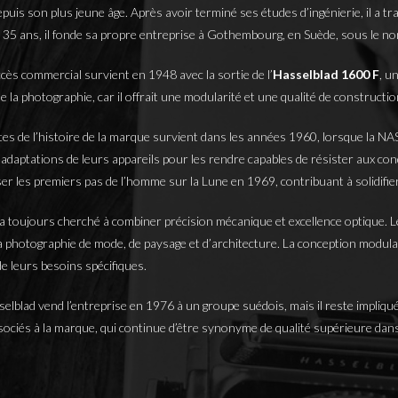
uis son plus jeune âge. Après avoir terminé ses études d’ingénierie, il a trava
 de 35 ans, il fonde sa propre entreprise à Gothembourg, en Suède, sous le n
cès commercial survient en 1948 avec la sortie de l’
Hasselblad 1600 F
, u
 la photographie, car il offrait une modularité et une qualité de construct
tes de l’histoire de la marque survient dans les années 1960, lorsque la NAS
 adaptations de leurs appareils pour les rendre capables de résister aux co
er les premiers pas de l’homme sur la Lune en 1969, contribuant à solidifie
 a toujours cherché à combiner précision mécanique et excellence optique. Le
 photographie de mode, de paysage et d’architecture. La conception modulair
e leurs besoins spécifiques.
elblad vend l’entreprise en 1976 à un groupe suédois, mais il reste impliqué
ciés à la marque, qui continue d’être synonyme de qualité supérieure dans 